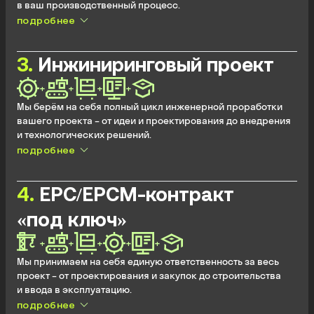
в ваш производственный процесс.
подробнее
Подбор и поставка оптимального технологического
решения (станки, инструмент, КИП, оснастка).
Полное инжиниринг-сопровождение: разработка ТП и УП,
3
.
Инжиниринговый проект
пуско-наладка, испытания.
Обучение вашего персонала.
+
+
+
+
Гарантийная и сервисная поддержка.
Мы берём на себя полный цикл инженерной проработки
вашего проекта – от идеи и проектирования до внедрения
и технологических решений.
подробнее
Конструкторское проектирование и инженерные
расчёты.
Разработка технологических процессов и управляющих
4
.
EPC/EPCM-контракт
программ.
Создание цифрового двойника изделия, оснастки, станка
«под ключ»
или участка.
Подготовка полного комплекта конструкторской
+
+
+
+
+
и технологической документации.
Мы принимаем на себя единую ответственность за весь
Подбор или изготовление инструмента и оснастки.
проект – от проектирования и закупок до строительства
и ввода в эксплуатацию.
подробнее
EPC (Engineering, Procurement, Construction): полный цикл