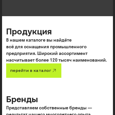
«под ключ» с фиксированной ценой и сроками.
EPCM (Engineering, Procurement, Construction
Management): управление проектом и подрядчиками
от вашего имени.
Продукция
В нашем каталоге вы найдёте
всё для оснащения промышленного
предприятия. Широкий ассортимент
насчитывает более 120 тысяч наименований.
перейти в каталог
Бренды
Представляем собственные бренды —
результат нашего многолетнего опыта