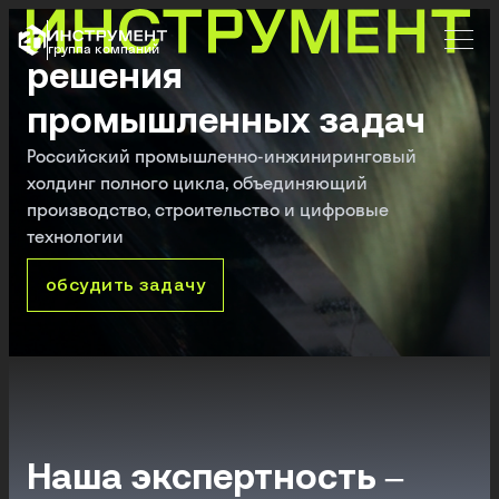
группа компаний
решения
промышленных задач
Российский промышленно-инжиниринговый
холдинг полного цикла, объединяющий
производство, строительство и цифровые
технологии
обсудить задачу
Инжиниринг
Оснащение
Технологии
Производство
Строительство
Обучение
0
0
0
0
0
0
4
2
3
5
6
1
/
/
/
/
/
/
0
0
0
0
0
0
6
6
6
6
6
6
подробнее
подробнее
подробнее
подробнее
подробнее
подробнее
Наша экспертность –