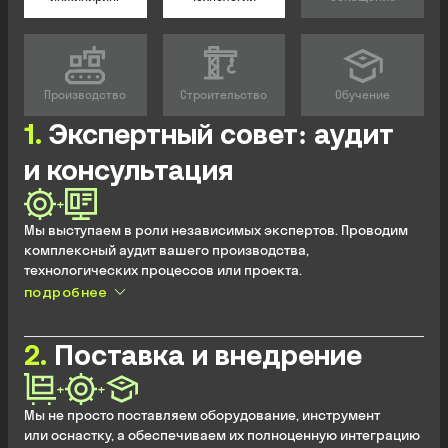
Производство
Строительство
Обучение
1
.
Экспертный совет: аудит
и консультация
+
Мы выступаем в роли независимых экспертов. Проводим
комплексный аудит вашего производства,
технологических процессов или проекта.
подробнее
Анализ текущей ситуации, выявление узких мест, потерь
и рисков.
Подготовка рекомендаций и дорожной карты
2
.
Поставка и внедрение
по оптимизации, модернизации или реализации проекта.
Консультации по выбору оборудования, технологий,
+
+
инструмента.
Мы не просто поставляем оборудование, инструмент
или оснастку, а обеспечиваем их полноценную интеграцию